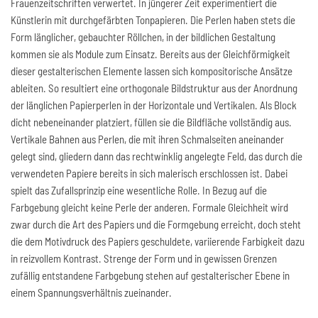
Frauenzeitschriften verwertet. In jüngerer Zeit experimentiert die
Künstlerin mit durchgefärbten Tonpapieren. Die Perlen haben stets die
Form länglicher, gebauchter Röllchen, in der bildlichen Gestaltung
kommen sie als Module zum Einsatz. Bereits aus der Gleichförmigkeit
dieser gestalterischen Elemente lassen sich kompositorische Ansätze
ableiten. So resultiert eine orthogonale Bildstruktur aus der Anordnung
der länglichen Papierperlen in der Horizontale und Vertikalen. Als Block
dicht nebeneinander platziert, füllen sie die Bildfläche vollständig aus.
Vertikale Bahnen aus Perlen, die mit ihren Schmalseiten aneinander
gelegt sind, gliedern dann das rechtwinklig angelegte Feld, das durch die
verwendeten Papiere bereits in sich malerisch erschlossen ist. Dabei
spielt das Zufallsprinzip eine wesentliche Rolle. In Bezug auf die
Farbgebung gleicht keine Perle der anderen. Formale Gleichheit wird
zwar durch die Art des Papiers und die Formgebung erreicht, doch steht
die dem Motivdruck des Papiers geschuldete, variierende Farbigkeit dazu
in reizvollem Kontrast. Strenge der Form und in gewissen Grenzen
zufällig entstandene Farbgebung stehen auf gestalterischer Ebene in
einem Spannungsverhältnis zueinander.